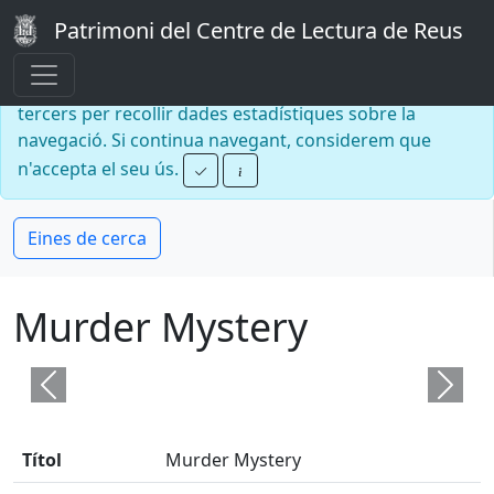
Patrimoni del Centre de Lectura de Reus
Aquesta pàgina web fa servir
cookies
pròpies i de
tercers per recollir dades estadístiques sobre la
navegació. Si continua navegant, considerem que
n'accepta el seu ús.
Eines de cerca
Murder Mystery
Previous
Next
Títol
Murder Mystery