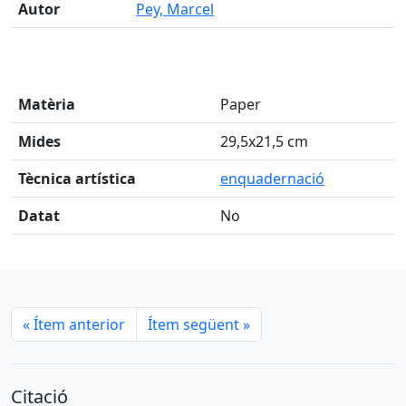
Autor
Pey, Marcel
Matèria
Paper
Mides
29,5x21,5 cm
Tècnica artística
enquadernació
Datat
No
«
Ítem anterior
Ítem següent
»
Citació